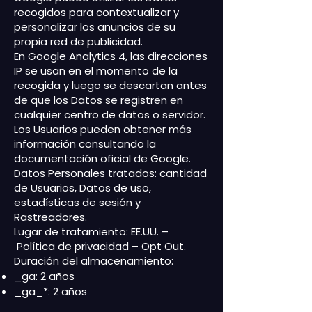
Analytics establece la cookie y se
Duración: Sesión. Se usa para
recogidos para contextualizar y
elimina cuando el usuario cierra
personalizar los anuncios de su
identificar a los miembros del
el navegador. La cookie no es
propia red de publicidad.
sitio que han iniciado sesión.
En Google Analytics 4, las direcciones
utilizada por ga.js. La cookie se
IP se usan en el momento de la
usa para habilitar la
recogida y luego se descartan antes
interoperabilidad con urchin.js,
de que los Datos se registren en
que es una versión anterior de
cualquier centro de datos o servidor.
Google Analytics y se usa junto
Los Usuarios pueden obtener más
con la cookie__utmb para
información consultando
la
determinar nuevas sesiones /
documentación oficial de Google
.
Datos Personales tratados: cantidad
visitas. Cookie: _utmz. Tipo:
de Usuarios, Datos de uso,
Persistente. Duración: 5 meses.
estadísticas de sesión y
Google Analytics establece esta
Rastreadores.
cookie y se utiliza para
Lugar de tratamiento: EE.UU. –
almacenar la fuente detráfico o
Política de privacidad
–
Opt Out
.
la campaña a través de la cual el
Duración del almacenamiento:
visitante llega al sitio web.
_ga: 2 años
Cookie: _ga. Tipo: Persistente.
_ga_*: 2 años
Duración: 2 años. Medición