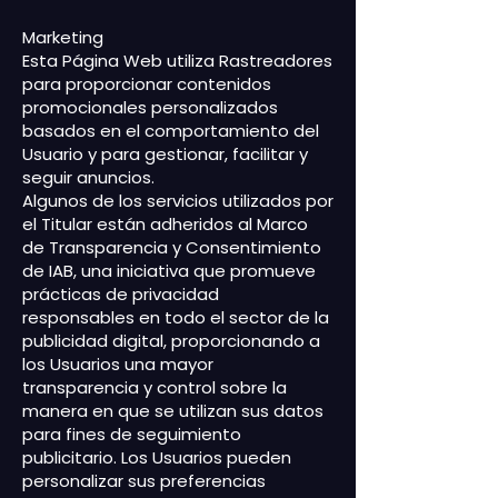
interna con Google Analytics.
Marketing
Estas cookies almacenan un
Esta Página Web utiliza Rastreadores
identificador único para
para proporcionar contenidos
reconocer al usuario las futuras
promocionales personalizados
ocasiones que visite el sitio web.
basados en el comportamiento del
_gac_UA-54339416-1 Para
Usuario y para gestionar, facilitar y
seguir anuncios.
conocer el uso de las cookies de
Algunos de los servicios utilizados por
Google Analytics en sitios web
el Titular están adheridos al
Marco
visita este link.
de Transparencia y Consentimiento
de IAB
, una iniciativa que promueve
prácticas de privacidad
responsables en todo el sector de la
publicidad digital, proporcionando a
los Usuarios una mayor
transparencia y control sobre la
manera en que se utilizan sus datos
para fines de seguimiento
publicitario. Los Usuarios pueden
personalizar sus preferencias