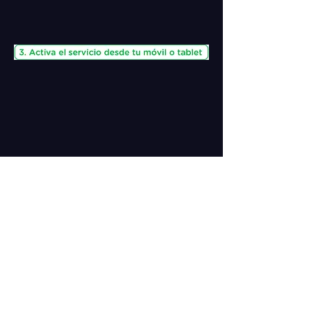
¿Necesitas más ayuda?
Llama al
622
Consulta nuestra sección de
Preguntas
Frecuentes
¿No puedes activar?
Ayúdanos a ayudarte. Dinos por qué no
has activado el servicio contestando
a
esta sencilla encuesta
o enviando un
correo a
ayuda@agiletv.es