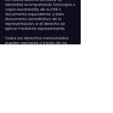
identidad acompañando fotocopia o
copia escaneada, de su DNI o
documento equivalente, o bien
documento acreditativo de la
representación, si el derecho se
ejerce mediante representante.
Todos los derechos mencionados
pueden ejercerse a través de los
medios de contacto con la entidad
que figuran al principio de esta
cláusula.
Frente a cualquier vulneración de sus
derechos, especialmente cuando
usted no haya obtenido satisfacción
en su ejercicio, puede presentar una
reclamación ante la Agencia
Española de Protección de Datos
(datos de contacto accesibles en
www.aepd.es
), u otra autoridad de
control competente. También puede
obtener más información sobre los