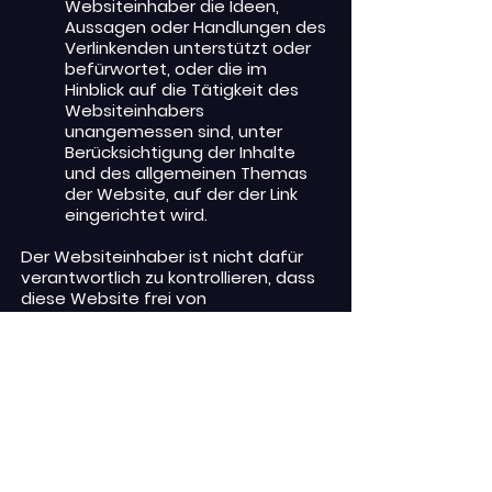
Websiteinhaber die Ideen,
Aussagen oder Handlungen des
Verlinkenden unterstützt oder
befürwortet, oder die im
Hinblick auf die Tätigkeit des
Websiteinhabers
unangemessen sind, unter
Berücksichtigung der Inhalte
und des allgemeinen Themas
der Website, auf der der Link
eingerichtet wird.
Der Websiteinhaber ist nicht dafür
verantwortlich zu kontrollieren, dass
diese Website frei von
Schadsoftware oder anderen
schädlichen Computerbestandteilen
ist. Es liegt in jedem Fall in der
Verantwortung des Nutzers, über
geeignete Tools zur Erkennung und
Entfernung solcher Elemente zu
verfügen. Dementsprechend haftet
der Websiteinhaber nicht für
Schäden an Computersystemen, die