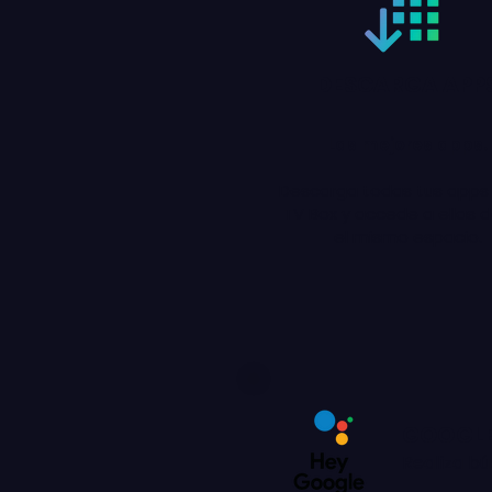
DESCARGA APP
Las mejores apps.
Descarga todas tus apps 
TV Box y accede a ellas 
el mismo espacio.
GOOGLE
Realiza bú