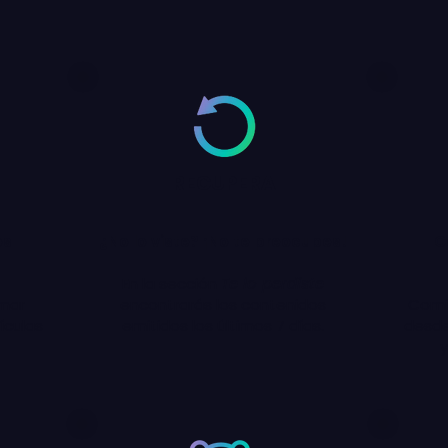
RECUPERA
os
¿No lo viste? ¡No te preocupes!
C
En la sección
Te lo perdiste
amar
encontrarás los contenidos
Comi
ículas
emitidos los últimos 7 días.
desde 