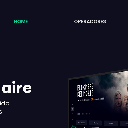
HOME
OPERADORES
 aire
nido
s