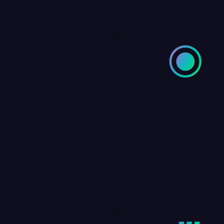
GRABA
Graba tus contenid
favoritos.
Podrás grabar y progr
grabaciones de series, pel
y programas.