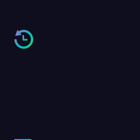
IR AL INICIO
omienza cuando tú
quieras.
enza a ver un contenido
el inicio, no importa que
ya haya comenzado.