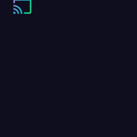
COMPARTE
Comparte contenido
de tu móvil o tablet a
tu TV Box.
ncia.