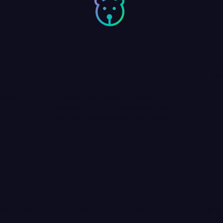
S
INFANTIL
Espacio para los más
peques.
des
en tu
desde
Espacio con control parental
reservado para los pequeños
con contenidos sólo para ellos.
 ASSISTANT
squedas por voz tan solo hablándole a tu mando a dista