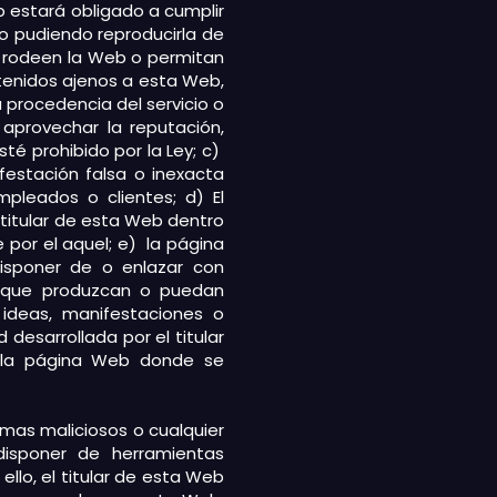
b estará obligado a cumplir
no pudiendo reproducirla de
e rodeen la Web o permitan
ntenidos ajenos a esta Web,
 procedencia del servicio o
 aprovechar la reputación,
té prohibido por la Ley; c)
festación falsa o inexacta
mpleados o clientes; d) El
l titular de esta Web dentro
 por el aquel; e) la página
isponer de o enlazar con
s, que produzcan o puedan
 ideas, manifestaciones o
desarrollada por el titular
 la página Web donde se
amas maliciosos o cualquier
disponer de herramientas
lo, el titular de esta Web