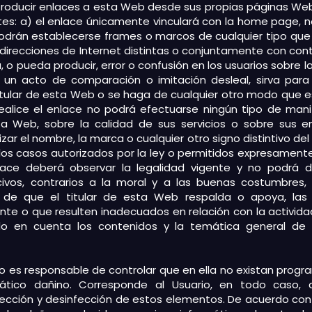
introducir enlaces a esta Web desde sus propias páginas We
ntes: a) el enlace únicamente vinculará con la home page, 
podrán establecerse frames o marcos de cualquier tipo qu
e direcciones de Internet distintas o conjuntamente con co
o pueda producir, error o confusión en los usuarios sobre la
e un acto de comparación o imitación desleal, sirva para
itular de esta Web o se haga de cualquier otro modo que es
ealice el enlace no podrá efectuarse ningún tipo de mani
sta Web, sobre la calidad de sus servicios o sobre sus e
izar el nombre, la marca o cualquier otro signo distintivo de
los casos autorizados por la ley o permitidos expresamente
lace deberá observar la legalidad vigente y no podrá d
nocivos, contrarios a la moral y a las buenas costumbre
a de que el titular de esta Web respalda o apoya, las
te o que resulten inadecuados en relación con la actividad 
o en cuenta los contenidos y la temática general de
no es responsable de controlar que en ella no existan progr
ático dañino. Corresponde al Usuario, en todo caso, 
cción y desinfección de estos elementos. De acuerdo con el