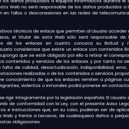
e los daños producidos a equipos informáticos durante el
 esta Web no será responsable de los daños producidos a 
n en fallos o desconexiones en las redes de telecomunica
itivos técnicos de enlace que permiten al Usuario acceder 
asos, el titular de esta Web sólo será responsable de l
vés de los enlaces en cuanto conozca su ilicitud y 
Usuario considerase que existe un enlace con contenidos il
o suponga que se esté obligado por ello a retirar el correspon
s contenidos y servicios de los enlaces y por tanto no s
alta de calidad, desactualización, indisponibilidad, error, 
taciones realizadas o de los contenidos o servicios propor
iene conocimiento de que los enlaces remiten a páginas cu
denigrantes, violentos o inmorales podrá ponerse en contacto
 se rige íntegramente por la legislación española. El Usuar
Web de conformidad con la Ley, con el presente Aviso Leg
os e instrucciones que, en su caso, pudieran ser de aplica
sta Web y frente a terceros, de cualesquiera daños o perju
estas obligaciones.