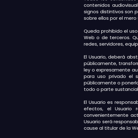
contenidos audiovisua
signos distintivos son 
sobre ellos por el mer
Queda prohibido el uso 
Web o de terceros. Que
redes, servidores, equi
El Usuario, deberá abst
públicamente, transfo
ley o expresamente auto
para uso privado el 
públicamente o ponerlos
todo o parte sustancia
El Usuario es responsa
efectos, el Usuari
convenientemente actua
Usuario será responsabl
cause al titular de la W