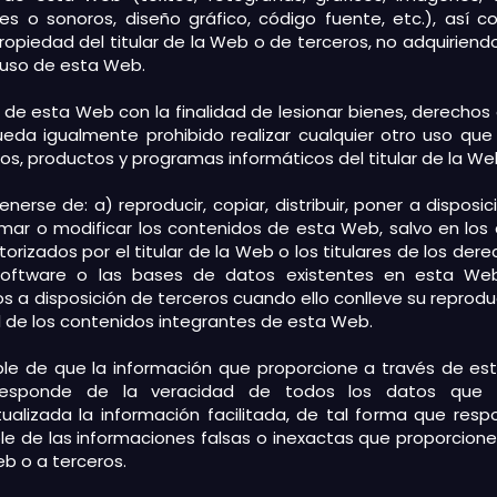
les o sonoros, diseño gráfico, código fuente, etc.), as
propiedad del titular de la Web o de terceros, no adquiriend
o uso de esta Web.
de esta Web con la finalidad de lesionar bienes, derechos o 
da igualmente prohibido realizar cualquier otro uso que al
pos, productos y programas informáticos del titular de la We
enerse de: a) reproducir, copiar, distribuir, poner a dispos
rmar o modificar los contenidos de esta Web, salvo en lo
rizados por el titular de la Web o los titulares de los dere
software o las bases de datos existentes en esta We
 a disposición de terceros cuando ello conlleve su reproducc
l de los contenidos integrantes de esta Web.
ble de que la información que proporcione a través de es
o responde de la veracidad de todos los datos que
lizada la información facilitada, de tal forma que respon
e de las informaciones falsas o inexactas que proporcione y
eb o a terceros.