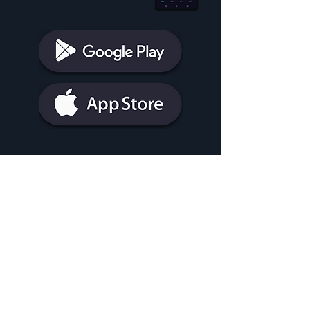
¿Cómo puedo contratar Agile TV
con Embou?
Llama al
976 363 800