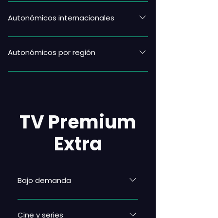
Autonómicos internacionales
Autonómicos por región
MADRID PAÍS VASCO / EUSKADI
CASTILLA LA MANCHA
COMUNIDAD VALENCIANA
ANDALUCÍA EXTREMADURA
TV Premium
BALEARES CATALUÑA GALICIA LA
RIOJA NAVARRA ASTURIAS
Extra
CANARIAS
Bajo demanda
Cine y series