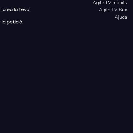
Agile TV mòbils
i crea la teva
Agile TV Box
Ajuda
r la petició.