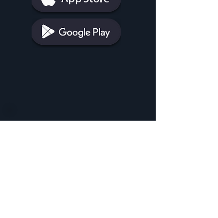
¿Cómo puedo contratar Agile TV
con Euskaltel?
Llama al
900 799 489
AYUDA