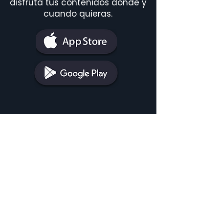
disfruta tus contenidos donde y
cuando quieras.
¿Cómo puedo contratar Agile TV
con telecable?
Llama al
900 055 007