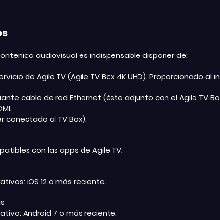
cos
 contenido audiovisual es indispensable disponer de:
rvicio de Agile TV (Agile TV Box 4K UHD). Proporcionado al ini
ante cable de red Ethernet (éste adjunto con el Agile TV Box
DMI.
r conectado al TV Box).
patibles con las apps de Agile TV:
tivos: iOS 12 o más reciente.
as
ativo: Android 7 o más reciente.