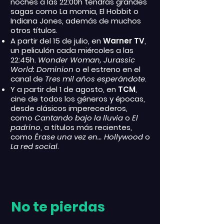
noches a las 22:00h tendrás grandes
sagas como La momia, El Hobbit o
Indiana Jones, además de muchos
otros títulos.
A partir del 15 de julio, en
Warner TV
,
un peliculón cada miércoles a las
22:45h.
Wonder Woman, Jurassic
World: Dominion
o el estreno en el
canal de
Tres mil años esperándote
.
Y a partir del 1 de agosto, en
TCM
,
cine de todos los géneros y épocas,
desde clásicos imperecederos,
como
Cantando bajo la lluvia
o
El
padrino
, a títulos más recientes,
como
Érase una vez en… Hollywood
o
La red social
.
No te pierdas