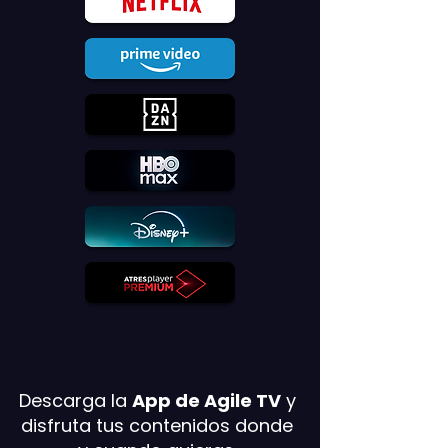
Descarga la
App de Agile TV
y
disfruta tus contenidos donde