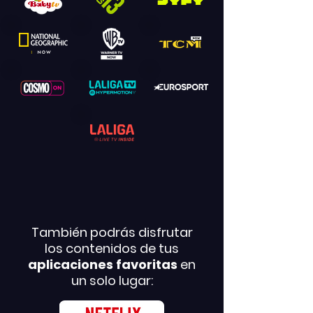
También podrás disfrutar
los contenidos de tus
aplicaciones favoritas
en
un solo lugar: