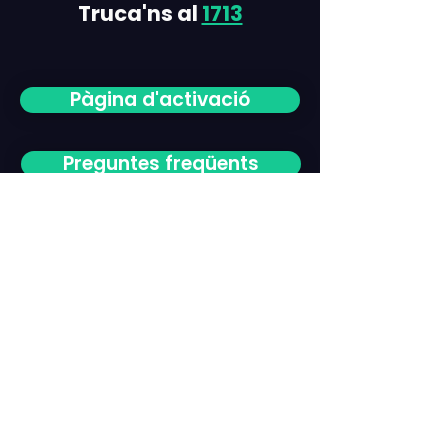
Truca'ns al
1713
Pàgina d'activació
Preguntes freqüents
CONTACTO