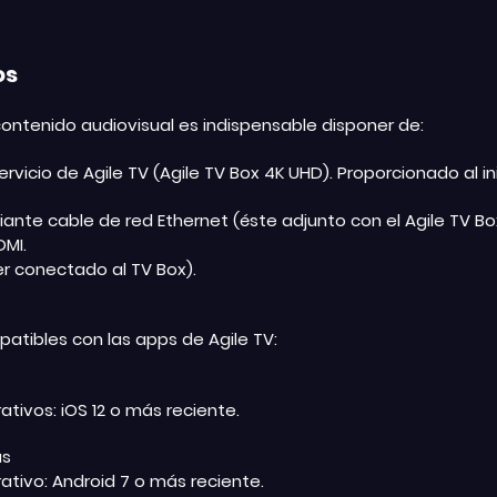
cos
 contenido audiovisual es indispensable disponer de:
rvicio de Agile TV (Agile TV Box 4K UHD). Proporcionado al ini
ante cable de red Ethernet (éste adjunto con el Agile TV Box
DMI.
r conectado al TV Box).
patibles con las apps de Agile TV:
tivos: iOS 12 o más reciente.
as
ativo: Android 7 o más reciente.