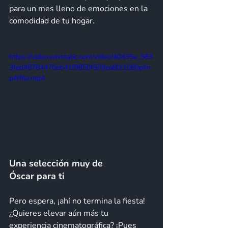
para un mes lleno de emociones en la 
comodidad de tu hogar.
https://video.wixstatic.com/video/40435a_583
3fed48784470eb41f9850f509ea80/1080p/m
p4/file.mp4
Una selección muy de 
Óscar para ti 
Pero espera, ¡ahí no termina la fiesta! 
¿Quieres elevar aún más tu 
experiencia cinematográfica? ¡Pues 