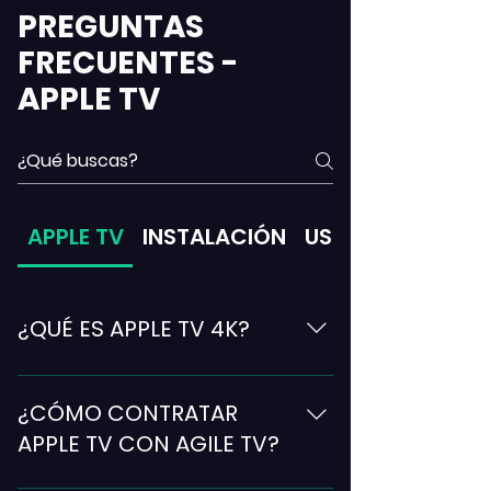
PREGUNTAS
FRECUENTES -
APPLE TV
APPLE TV
INSTALACIÓN
USO Y FUNCIONA
¿QUÉ ES APPLE TV 4K?
Con el Apple TV 4K puedes ver pelis y
series con calidad 4K HDR y sonido
¿CÓMO CONTRATAR
Dolby Atmos. Disfruta del mejor
APPLE TV CON AGILE TV?
contenido de apps como HBO España,
Netflix, Prime Video, RTVE Clan, Disney